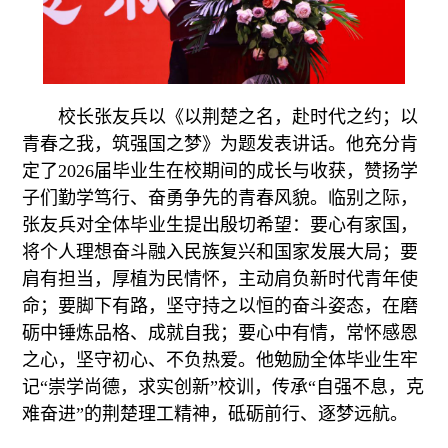
校长张友兵以《以荆楚之名，赴时代之约；以
青春之我，筑强国之梦》为题发表讲话。他充分肯
定了2026届毕业生在校期间的成长与收获，赞扬学
子们勤学笃行、奋勇争先的青春风貌。临别之际，
张友兵对全体毕业生提出殷切希望：要心有家国，
将个人理想奋斗融入民族复兴和国家发展大局；要
肩有担当，厚植为民情怀，主动肩负新时代青年使
命；要脚下有路，坚守持之以恒的奋斗姿态，在磨
砺中锤炼品格、成就自我；要心中有情，常怀感恩
之心，坚守初心、不负热爱。他勉励全体毕业生牢
记“崇学尚德，求实创新”校训，传承“自强不息，克
难奋进”的荆楚理工精神，砥砺前行、逐梦远航。