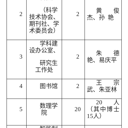
（科学
黄俊
2
2
技术协会、
杰、孙
艳
期刊社、学
术委员会）
学科建
设办公室、
朱德
3
2
艳、易庆平
研究生
工作处
王宗
4
图书馆
2
武、朱亚林
20人
数理学
5
20
（其中博士
院
15人）