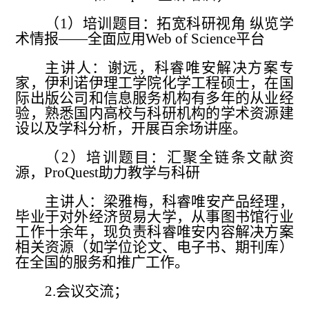
（
1
）培训题目：拓宽科研视角 纵览学
术情报——全面应用
Web of Science
平台
主讲人：谢远，科睿唯安解决方案专
家，伊利诺伊理工学院化学工程硕士，在国
际出版公司和信息服务机构有多年的从业经
验，熟悉国内高校与科研机构的学术资源建
设以及学科分析，开展百余场讲座。
（
2
）培训题目：汇聚全链条文献资
源，
ProQuest
助力教学与科研
主讲人：梁雅梅，科睿唯安产品经理，
毕业于对外经济贸易大学，从事图书馆行业
工作十余年，现负责科睿唯安内容解决方案
相关资源
（
如学位论文、电子书、期刊库
）
在全国的服务和推广工作。
2.
会议交流；