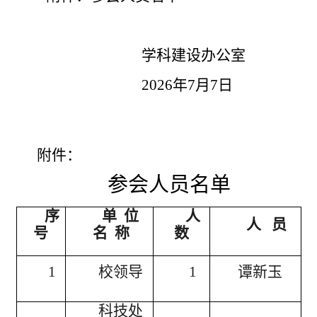
学科建设办公室
2026
年
7
月
7
日
附件：
参会人员名单
序
单
位
人
人
员
号
名
称
数
1
校领导
1
谭新玉
科技处