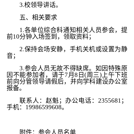
3.
校领导讲话。
五、相关要求
1.
各单位综合科通知相关人员参会，提
前
10
分钟入场签到，领取资料；
2.
保持会场安静，手机关机或设置为静
音；
3.
参会人员无故不得缺席。如因特殊原
因不能参加者，请于
7
月
8
日
(
周三
)
上午下班
前向分管领导请假后，并向学科建设办公室
报备。
联系人：赵魁；办公电话：
2355681
；
手机：
19986599608
。
附件：参会人员名单