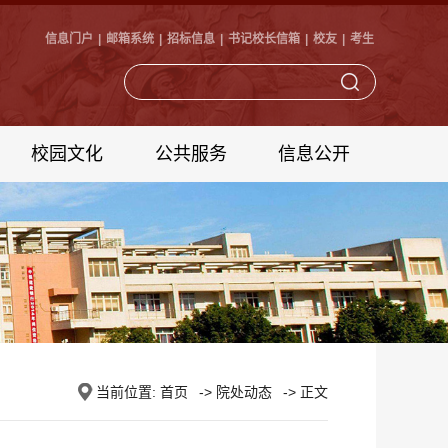
信息门户
|
邮箱系统
|
招标信息
|
书记校长信箱
|
校友
|
考生
校园文化
公共服务
信息公开
当前位置:
首页
->
院处动态
-> 正文