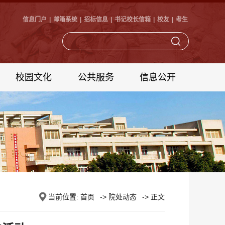
信息门户
|
邮箱系统
|
招标信息
|
书记校长信箱
|
校友
|
考生
校园文化
公共服务
信息公开
当前位置:
首页
->
院处动态
-> 正文