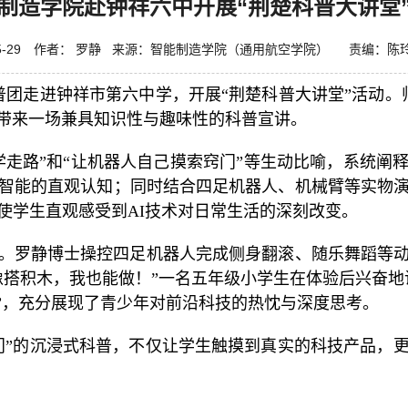
制造学院赴钟祥六中开展“荆楚科普大讲堂
-05-29 作者： 罗静 来源：智能制造学院（通用航空学院） 责编：
普团走进钟祥市第六中学，开展“荆楚科普大讲堂”活动。
生带来一场兼具知识性与趣味性的科普宣讲。
学走路”和“让机器人自己摸索窍门”等生动比喻，系统阐
智能的直观认知；同时结合四足机器人、机械臂等实物
使学生直观感受到AI技术对日常生活的深刻改变。
。罗静博士操控四足机器人完成侧身翻滚、随乐舞蹈等
像搭积木，我也能做！”一名五年级小学生在体验后兴奋地
明”，充分展现了青少年对前沿科技的热忱与深度思考。
门”的沉浸式科普，不仅让学生触摸到真实的科技产品，