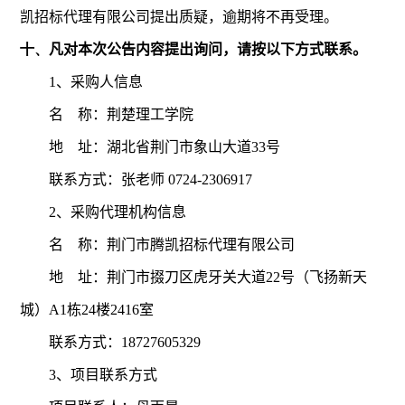
凯招标代理有限公司
提出质疑，逾期将不再受理。
十、
凡对本次公告内容提出询问，请按以下方式联系。
1
、采购人信息
名
称：荆楚理工学院
地
址：湖北省荆门市象山大道
33
号
联系方式：
张老师
0724-2306917
2
、采购代理机构信息
名
称：荆门市腾凯招标代理有限公司
地
址：荆门市掇刀区虎牙关大道
22
号（飞扬新天
城）
A1
栋
24
楼
2416
室
联系方式：
18727605329
3
、项目联系方式