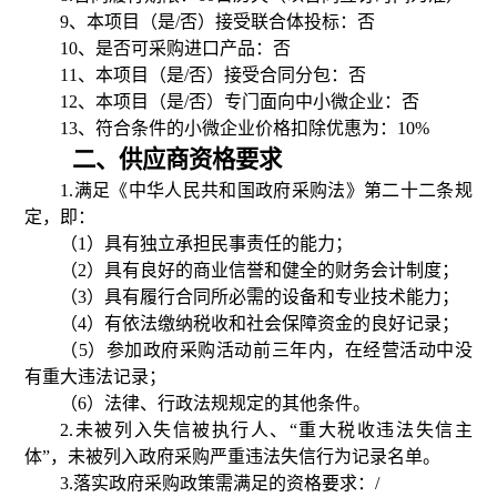
9
、本项目（是
/
否）接受联合体投标：否
10
、是否可采购进口产品：否
11
、本项目（是
/
否）接受合同分包：否
12
、本项目（是
/
否）专门面向中小微企业：否
13
、符合条件的小微企业价格扣除优惠为：
10%
二、供应商资格要求
1.
满足《中华人民共和国政府采购法》第二十二条规
定，即：
（
1
）具有独立承担民事责任的能力；
（
2
）具有良好的商业信誉和健全的财务会计制度；
（
3
）具有履行合同所必需的设备和专业技术能力；
（
4
）有依法缴纳税收和社会保障资金的良好记录；
（
5
）参加政府采购活动前三年内，在经营活动中没
有重大违法记录；
（
6
）法律、行政法规规定的其他条件。
2.
未被列入失信被执行人、“重大税收违法失信主
体”，未被列入政府采购严重违法失信行为记录名单。
3.
落实政府采购政策需满足的资格要求：
/