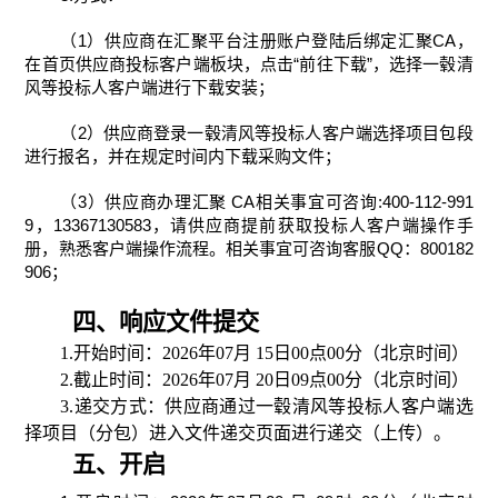
（1）供应商在汇聚平台注册账户登
陆后
绑定汇聚
CA
，
在首页供应商投标客户端板块，点击“前往下载”，选择一毂清
风等投标人客户端进行下载安装；
（2）供应商登录一毂清风等投标人客户端选择项目
包段
进行报名，并在规定时间内下载采购文件；
（3）供应商办理汇聚 CA相关事宜可咨询:400-112-991
9，13367130583，
请供应商提前获取
投标人客户端操作手
册
，熟悉客户端操作流程。
相关事宜可咨询
客服
QQ：800182
906；
四、响应文件提交
1.
开始时间：
2026
年
07
月
15
日
00
点
00
分（北京时间）
2.
截止时间：
2026
年
07
月
20
日
09
点
00
分（北京时间）
3
.
递交方式：供应商通过一毂清风等投标人客户端选
择项目（分包）进入文件递交页面进行递交（上传）。
五、开启