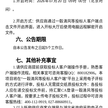
1.
开启时间：
2026
年
07
月
20
日
09
时
00
分（北京时
间）。
2.
开启方式：供应商通过一毂清风等投标人客户端点
击文件开启界面，进入开标大厅后使用电脑远程解密开启
文件。
六、公告期限
自本公告发布之日起
5
个工作日。
七、其他补充事宜
1.
请供应商提前获取
投标人客户端操作手册
，熟悉客
户端操作流程。相关事宜可咨询客服
QQ
：
800182906
。本
项目将在“一毂清风等投标人客户端”平台上采用电子评标
的方式进行评审，投标人无需提交纸质投标文件：各投标
人应在递交投标文件前，持汇聚
CA
登录一毂清风等投标
人客户端，按要求上传电子投标文件，投标过程中可咨询
客服热线：
400-112-9919, 027-88660911
。
2.
以上所称供应商客户端是与湖北省政府采购电子交