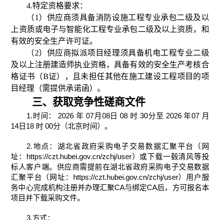
4.
特定资格要求：
（
1
）供应商须具备消防设施工程专业承包二级及以
上资质或电子与智能化工程专业承包二级及以上资质，和
有效的安全生产许可证。
（
2
）供应商拟派项目经理须具备机电工程专业二级
及以上注册建造师执业资格，具备有效的安全生产考核合
格证书（
B
证），且未担任其他在施工建设工程项目的项
目经理（需提供承诺函）。
三、获取竞争性磋商文件
1.
时间：
2026
年
07
月
08
日
08
时
30
分至
2026
年
07
月
14
日
18
时
00
分（北京时间）。
2.
地点：湖北省政府采购电子交易数据汇聚平台（网
址：
https://czt.hubei.gov.cn/zchj/user
）或
下载一毂清风等投
标人客户端
。供应商
需提前
在湖北省政府采购电子交易数据
汇聚平台（网址：
https://czt.hubei.gov.cn/zchj/user
）用户服
务中心完成
机构
注册
并办
理
汇聚
CA
与绑定
CA
后
，方可
报名
本
项目
并下载
采购文件。
3
.
方式：