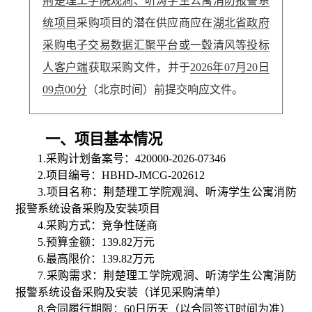
荆楚理工学院观涧、听涛学生公寓消防报警系
统项目
采购项目的潜在供应商应在
湖北省政府
采购电子交易数据汇聚平台或一毂清风等投标
人客户端
获取采购文件，并于
2026年07月20日
09点00分
（北京时间）前提交响应文件。
一、项目基本情况
1.
采购计划备案号：
420000-2026-07346
2.
项目编号：
HBHD-JMCG-202612
3.
项目名称：荆楚理工学院观涧、听涛学生公寓消防
报警系统设备采购及安装项目
4.
采购方式：竞争性磋商
5.
预算金额：
139.82
万元
6.
最高限价：
139.82
万元
7.
采购需求：荆楚理工学院观涧、听涛学生公寓消防
报警系统设备采购及安装（详见采购清单）
8.
合同履行期限：
60
日历天（以合同签订时间为准）