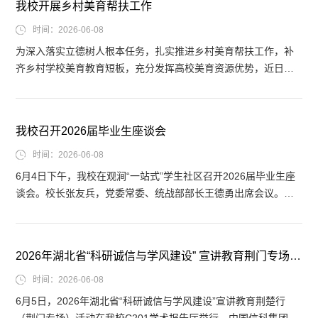
我校开展乡村美育帮扶工作
及我校学生代表共同参与本次活动。活动现场，荆门景阳农牧股
份有限公司董事长吴渝婷、荆门慧悦教育咨询有限公司创始人李
时间：2026-06-08
悦...
​为深入落实立德树人根本任务，扎实推进乡村美育帮扶工作，补
齐乡村学校美育教育短板，充分发挥高校美育资源优势，近日，
我校艺术学院师生团队走进沙洋县十里小学，成功举办“美育浸润
童心·帮扶共庆六一”主题文艺汇演，集中展示阶段性乡村美育帮扶
成果，以常态化美育浸润行动助力乡村教育提质增效。本次文艺
我校召开2026届毕业生座谈会
汇演全程立足日常帮扶教学成果，节目丰富多元、氛围热烈浓
厚。我校师生倾情演绎器乐、声乐、舞蹈等精品节目，《贝加
时间：2026-06-08
尔...
6月4日下午，我校在观涧“一站式”学生社区召开2026届毕业生座
谈会。校长张友兵，党委常委、统战部部长王德勇出席会议。党
委副书记郑艳主持会议。座谈会上，毕业生代表分享了在校成长
收获、感悟体会与难忘瞬间，并围绕人才培养、实习实践、校园
建设、后勤服务等方面积极建言。希望学校持续优化育人环境、
2026年湖北省“科研诚信与学风建设” 宣讲教育荆门专场报告...
强化创新创业扶持、深化校企师资联动、完善服务保障，进一步
优化校园学习空间与精细化管理服务，持续改进工作提升服务质
时间：2026-06-08
量...
6月5日，2026年湖北省“科研诚信与学风建设”宣讲教育荆楚行
（荆门专场）活动在我校C201学术报告厅举行。中国信科集团高