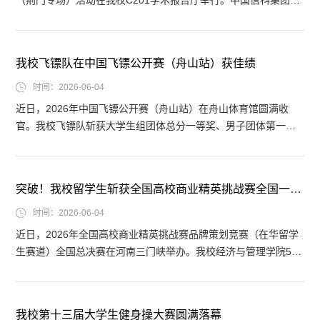
级工程师、湖北省科学家精神宣讲团成员吴军应邀作专题报告，
党委常委、党委统战部部长王德勇主持会议。吴军以“科技创新驱
动‘十五五’高质量发展”为题，从赓续红色血脉、发扬革命精神、勇
我校飞镖队在中国飞镖公开赛（舟山站）获佳绩
毅前行致远三个维度，回顾了我国红色通信史与光纤通信攻坚历
程，剖析了核心技术瓶颈，解读了新质生产力、未来产业及...
时间：2026-06-04
近日，2026年中国飞镖公开赛（舟山站）在舟山体育馆圆满收
官。我校飞镖队斩获大学生组团体总分一等奖、男子团体第一
名、女子团体第三名；王广明夺得大学生组男子个人冠军，刘芯
雨位列女子个人第五名。备赛期间，指导老师精准对标赛事标
准，结合队员技术短板因材施教、靶向施策，制定系统化专项训
突破！我校留学生斩获全国高校商业精英挑战赛全国一等奖
练方案，组织队员开展为期一个多月的封闭式强化集训，为赛事
取得优异成绩筑牢坚实基础。赛场上，我校队员沉稳专注、从容
时间：2026-06-04
应战、稳扎...
近日，2026年全国高校商业精英挑战赛品牌策划竞赛（在华留学
生赛道）全国总决赛在河南三门峡举办。我校经济与管理学院5名
市场营销专业留学生组建团队参赛，与全国80余支高校队伍同台
比拼，荣获全国一等奖。备赛阶段，学校统筹推进赛事工作，组
建专项指导团队，开展针对性培训与方案打磨，统筹各类资源、
我校第十三届大学生健身操大赛圆满落幕
落实各项保障，为留学生参赛提供有力支撑。赛事期间，参赛团